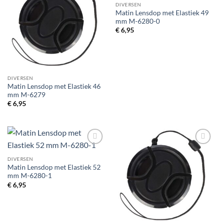
aan
aan
DIVERSEN
verlanglijst
verlanglijst
Matin Lensdop met Elastiek 49
mm M-6280-0
€
6,95
DIVERSEN
Matin Lensdop met Elastiek 46
mm M-6279
€
6,95
Toevoegen
Toevoegen
aan
aan
DIVERSEN
verlanglijst
verlanglijst
Matin Lensdop met Elastiek 52
mm M-6280-1
€
6,95