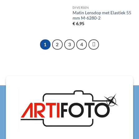
DIVERSEN
Matin Lensdop met Elastiek 55
mm M-6280-2
€
6,95
1
2
3
4