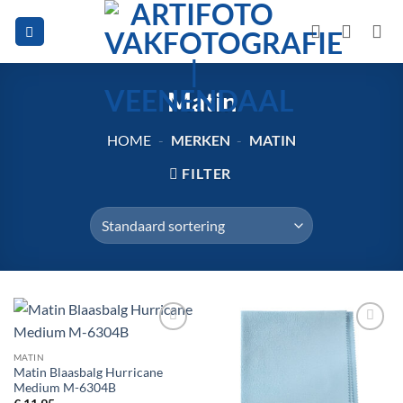
Ga
naar
inhoud
Matin
HOME
-
MERKEN
-
MATIN
FILTER
Toevoegen
Toevoegen
aan
aan
MATIN
verlanglijst
verlanglijst
Matin Blaasbalg Hurricane
Medium M-6304B