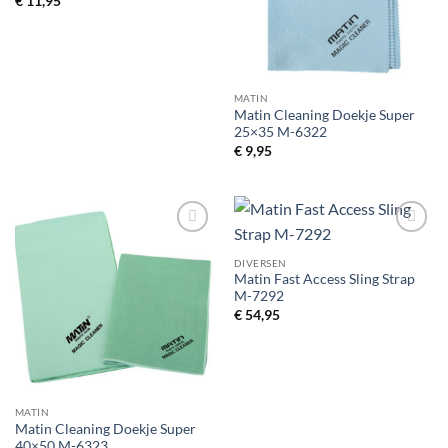
€
11,95
MATIN
Matin Cleaning Doekje Super
25×35 M-6322
€
9,95
Toevoegen
Toevoegen
aan
aan
DIVERSEN
verlanglijst
verlanglijst
Matin Fast Access Sling Strap
M-7292
€
54,95
MATIN
Matin Cleaning Doekje Super
40×50 M-6323