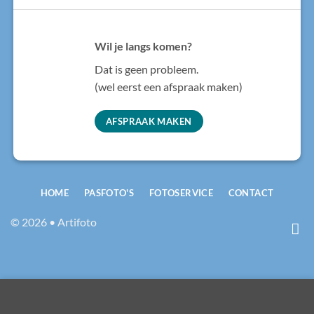
Wil je langs komen?
Dat is geen probleem.
(wel eerst een afspraak maken)
AFSPRAAK MAKEN
HOME
PASFOTO'S
FOTOSERVICE
CONTACT
© 2026 • Artifoto
Deze site maakt gebruik van cookies om je een betere
IDeal
Mollie
Wero
surfervaring te bieden. Door deze website te bekijken en te