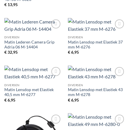
€
13,95
Toevoegen
Toevoegen
aan
aan
DIVERSEN
DIVERSEN
verlanglijst
verlanglijst
Matin Lederen Camera Grip
Matin Lensdop met Elastiek 37
Adria 06 M-14404
mm M-6276
€
32,95
€
6,95
Toevoegen
Toevoegen
aan
aan
DIVERSEN
DIVERSEN
verlanglijst
verlanglijst
Matin Lensdop met Elastiek
Matin Lensdop met Elastiek 43
40,5 mm M-6277
mm M-6278
€
6,95
€
6,95
Toevoegen
Toevoegen